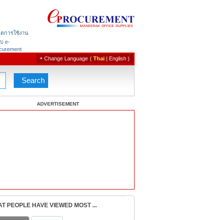
ิตการใช้งาน
บ e-
curement
Change Language
(
Thai
|
English
)
ADVERTISEMENT
T PEOPLE HAVE VIEWED MOST ...